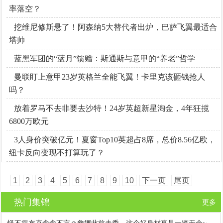
率落空？
挖维尼修斯悬了！阿森纳5大替代者出炉，巴萨飞翼最适合
塔帅
蓝黑军团的“蓝月”馈赠：斯通斯与意甲的“养老”哲学
曼联盯上意甲23岁英格兰全能飞翼！卡里克该砸钱抢人
吗？
放着罗马不去非要去沙特！24岁英超新星淘金，4年狂揽
6800万欧元
3人身价突破亿元！夏窗Top10英超占8席，总价8.56亿欧，
纽卡反向变现不打算玩了？
1
2
3
4
5
6
7
8
9
10
下一页
尾页
热门集锦
更多