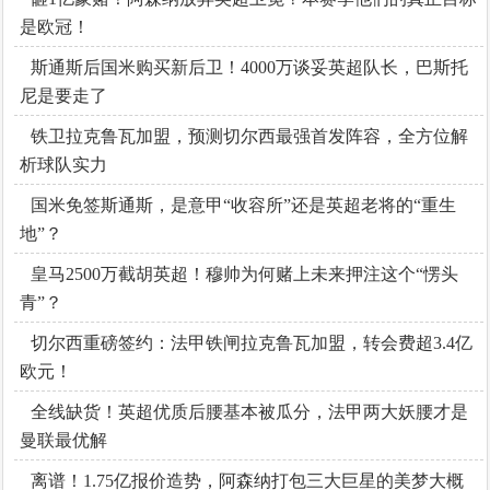
是欧冠！
斯通斯后国米购买新后卫！4000万谈妥英超队长，巴斯托
尼是要走了
铁卫拉克鲁瓦加盟，预测切尔西最强首发阵容，全方位解
析球队实力
国米免签斯通斯，是意甲“收容所”还是英超老将的“重生
地”？
皇马2500万截胡英超！穆帅为何赌上未来押注这个“愣头
青”？
切尔西重磅签约：法甲铁闸拉克鲁瓦加盟，转会费超3.4亿
欧元！
全线缺货！英超优质后腰基本被瓜分，法甲两大妖腰才是
曼联最优解
离谱！1.75亿报价造势，阿森纳打包三大巨星的美梦大概