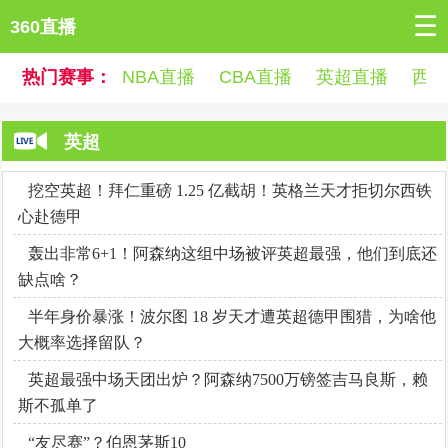
☰
360直播
热门赛事：
NBA直播
CBA直播
英超直播
西
英超
挖空英超！拜仁重磅 1.25 亿截胡！英格兰天才拒切尔西铁
心赴德甲
轰出非常6+1！阿森纳这组中场被评英超最强，他们到底还
缺点啥？
半年身价暴涨！波尔图 18 岁天才遭英超德甲围猎，为啥他
大概率选择留队？
英超最强中场天团出炉？阿森纳7500万镑签吉马良斯，赖
斯不孤单了
“友尽赛”？伯恩茅斯10