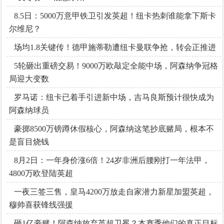
8.5日：5000万意甲铁卫引发英超！纽卡热刺谁能拿下斯卡
尔维尼？
场均1.8关键传！德甲施蒂勒遭纽卡曼联争抢，转会正推进
5轮砸出重磅交易！9000万欧敲定全能中场，阿森纳争冠格
局迎大变数
罗马诺：纽卡已着手引进新中场，吉马良斯预计很快成为
阿森纳球员
豪掷8500万镑蹲休假核心，阿森纳这笔抄底赌局，根本不
是盲目烧钱
8月2日：一年身价涨6倍！24岁非洲后腰刚打一年法甲，
4800万欧登陆英超
一夜三签三售，皇马4200万放走自家潜力新星加盟英超，
穆帅喜获锋线强援
砸1亿豪赌！阿森纳放弃英超卫冕？本赛季他们的真正目标