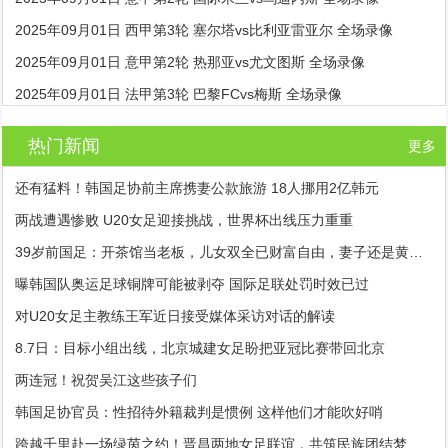
2025年09月01日 西甲第3轮 塞尔塔vs比利亚雷亚尔 全场录像
2025年09月01日 意甲第2轮 热那亚vs尤文图斯 全场录像
2025年09月01日 法甲第3轮 巴黎FCvs梅斯 全场录像
热门新闻
更多
还有猛料！韩国足协前主席携妻公款旅游 18人挪用2亿韩元
两战遭遇惨败 U20女足迎接挑战，世界杯出线压力重重
39岁前国足：开茶馆当老板，儿女双全已财富自由，妻子还是黄圣依朋友
曝韩国队奥运足球铜牌可能被剥夺 国际足联处罚时效已过
对U20女足主教练王军近日接受媒体采访对话的解读
8.7日：目标小组出线，北京城建女足盼把亚冠比赛带回北京
两连冠！祝贺吴江这些孩子们
韩国足协官员：性招待外籍裁判是惯例 这样他们才能吹好哨
跨越千里赴一场绿茵之约！晋昌两地女足联谊，共筑民族团结梦