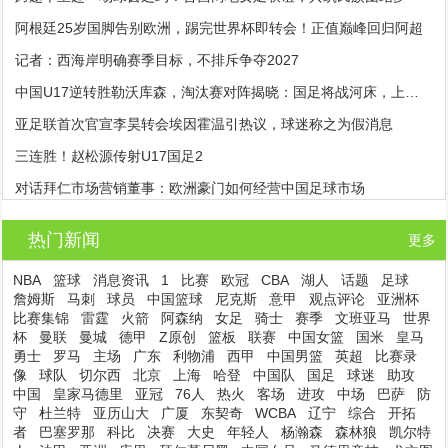
阿根廷25岁国脚告别欧洲，踢完世界杯即转会！正值巅峰回归阿超
记者：西海岸明确赛季目标，不排斥争夺2027
中国U17逆转胜勒沃库森，淘汰赛对阵揭晓：国足将战河床，上海迎战阿森纳
亚足联首次官宣李昊转会埃因霍温引热议，球迷称之为假消息
三连胜！赵松源传射U17国足2
对话拜仁市场营销董事：欧洲豪门如何经营中国足球市场
热门新闻
更多
NBA
篮球
消息资讯
1
比赛
欧冠
CBA
湖人
话题
足球
詹姆斯
马刺
球员
中国篮球
尼克斯
意甲
观点评论
亚洲杯
比赛集锦
雷霆
火箭
阿森纳
女足
骑士
赛季
文班亚马
世界
杯
曼联
曼城
德甲
Z原创
篮板
联赛
中国女篮
国米
皇马
勇士
罗马
主场
广东
利物浦
西甲
中国男篮
英超
比赛录
像
球队
切尔西
北京
上海
哈登
中国队
国足
球迷
助攻
中国
皇家马德里
亚冠
76人
热火
客场
进攻
中场
巴萨
防
守
杜兰特
亚历山大
广厦
东契奇
WCBA
辽宁
综合
开拓
者
巴塞罗那
科比
决赛
大史
年轻人
杨瀚森
森林狼
凯尔特