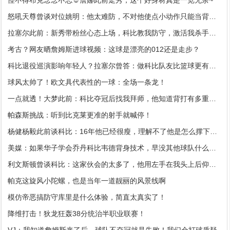
怪不得布克念念不忘☺️詹娜此前走秀，这个好身材真是一览无余~
怒吼天尊曾谈对位姚明：他太难防，不对他使点小动作只能当背景板
拉塞尔此前：新秀带粉丝心态上场，科比教我防守，激活我杀手基因
考古？网友晒詹姆斯进球视频：这球是漂亮的012还是走步？
科比退役巡演影响年轻人？拉塞尔曾答：做科比队友比篮球更有意义
球风太帅了！欧文具代表性的一球：全场一条龙！
一点就透！大梦此前：科比夺冠后找我拜师，他知道背打有多重要！
帕森斯挑战：听到比克莱更准的射手就喊停！
杨健杨毅此前谈科比：16年他已经很瘦，理解不了他是怎么撑下来的
美媒：如果华子学会乔丹科比韦德背身技术，早没其他球队什么事了
利文斯顿曾谈科比：这家伙会的太多了，他用左手在我头上后仰跳投
帕克这旋风小陀螺，也是当年一道靓丽的风景线啊
模仿帝恶搞防守库里是什么体验，简直太真实了！
降维打击！狄龙狂轰38分统治半职业联赛！