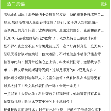
热门集锦
更多
韦德正面回应了那些说他不会投篮的质疑：我的职责是持球冲击禁区
尼克:詹姆斯在湖人最低谷时拯救了他们，如今湖人却把他踢开
谈谈勇士的几个问题：波杰的续约、最困难的部分、克莱和德罗赞！
托尼·阿伦谈被詹姆斯粉丝“教育”了，依然坚持自己的篮球判断
怪不得布克念念不忘☺️詹娜此前走秀，这个好身材真是一览无余~
怒吼天尊曾谈对位姚明：他太难防，不对他使点小动作只能当背景板
拉塞尔此前：新秀带粉丝心态上场，科比教我防守，激活我杀手基因
考古？网友晒詹姆斯进球视频：这球是漂亮的012还是走步？
科比退役巡演影响年轻人？拉塞尔曾答：做科比队友比篮球更有意义
球风太帅了！欧文具代表性的一球：全场一条龙！
一点就透！大梦此前：科比夺冠后找我拜师，他知道背打有多重要！
帕森斯挑战：听到比克莱更准的射手就喊停！
杨健杨毅此前谈科比：16年他已经很瘦，理解不了他是怎么撑下来的