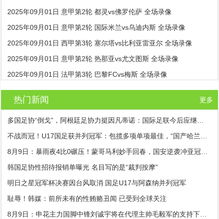
2025年09月01日 意甲第2轮 都灵vs佛罗伦萨 全场录像
2025年09月01日 意甲第2轮 国际米兰vs乌迪内斯 全场录像
2025年09月01日 西甲第3轮 塞尔塔vs比利亚雷亚尔 全场录像
2025年09月01日 意甲第2轮 热那亚vs尤文图斯 全场录像
2025年09月01日 法甲第3轮 巴黎FCvs梅斯 全场录像
热门新闻
更多
多国足协“倒戈”，阿根廷足协力挺因凡蒂诺：国际足联今后应继续在其领导下前行
不战而冠！U17国足获并列冠军：包揽多项单项最佳，“国产哈兰德”是MVP
8月9日：暴雨夜4比0碾压！蒙哥马利妙手回春，国安逆袭冲亚冠稳了？
韩国足协性招待报销单曝光 名目写的是“裁判按摩”
明日之星冠军杯决赛因台风取消 国足U17与阿森纳并列冠军
耻辱！韩媒：前所未有的性贿赂丑闻 已受到全球关注
8月9日：申花主力国脚中锋刘诚宇将在代理主帅毛毅军的支持下离队加盟大连英博