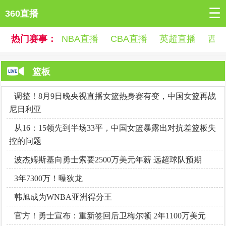
☰
360直播
热门赛事：
NBA直播
CBA直播
英超直播
西
篮板
调整！8月9日晚央视直播女篮热身赛有变，中国女篮再战
尼日利亚
从16：15领先到半场33平，中国女篮暴露出对抗差篮板失
控的问题
波杰姆斯基向勇士索要2500万美元年薪 远超球队预期
3年7300万！曝狄龙
韩旭成为WNBA亚洲得分王
官方！勇士宣布：重新签回后卫梅尔顿 2年1100万美元