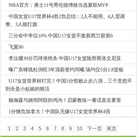
NBA官方：勇士11号秀伦德博格当选夏联MVP
中国女篮U17世界杯4胜2负总结：2人不能用、4人需调
整、3人能扛旗
三分命中率仅10% 中国U17女篮不敌新西兰获第6
飞翼90
李沅珊30分罚球准绝杀 中国U17女篮险胜斯洛文尼亚
曝广东锋线杜润旺3年顶薪签约同曦 场均仅5分1.8篮板
U17女篮世界杯打完！中国1分惜败止步八强，三个意想不
到全是小姑娘的狠活
杨瀚森与姚明阿联的鸿沟！启蒙教练一番话直击要害
1分憾负加拿大！中国队无缘U17女篮世界杯4强
1
2
3
4
5
6
7
8
9
10
下一页
尾页