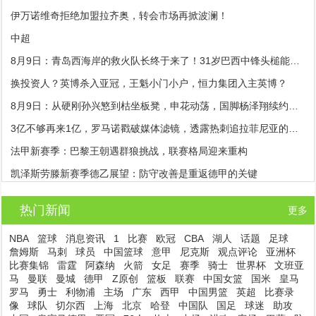
伊万诺维奇拒绝加盟拉齐奥，转会市场再掀波澜！
中超
8月9日：青岛西海岸的救火队长终于来了！31岁巴西中锋头槌能力逆天，郑智的亚冠梦全靠他？
换投资人？英博杀入亚冠，王魁小门小户，恒力集团入主英博？
8月9日：从硬刚孙兴慜到枯坐板凳，申花动荡，国脚杨泽翔续约何去何从？
3亿不够再来1亿，罗马诺戳破媒体滤镜，透露热刺追拉菲尼亚的真相
法甲新赛季：巴黎王朝遇群狼挑战，联赛格局迎来重构
凯泽斯劳滕新赛季德乙展望：防守改善是重返德甲的关键
热门新闻
更多
NBA
篮球
消息资讯
1
比赛
欧冠
CBA
湖人
话题
足球
詹姆斯
马刺
球员
中国篮球
意甲
尼克斯
观点评论
亚洲杯
比赛集锦
雷霆
阿森纳
火箭
女足
赛季
骑士
世界杯
文班亚
马
曼联
曼城
德甲
Z原创
篮板
联赛
中国女篮
国米
皇马
罗马
勇士
利物浦
主场
广东
西甲
中国男篮
英超
比赛录
像
球队
切尔西
上海
北京
哈登
中国队
国足
球迷
助攻