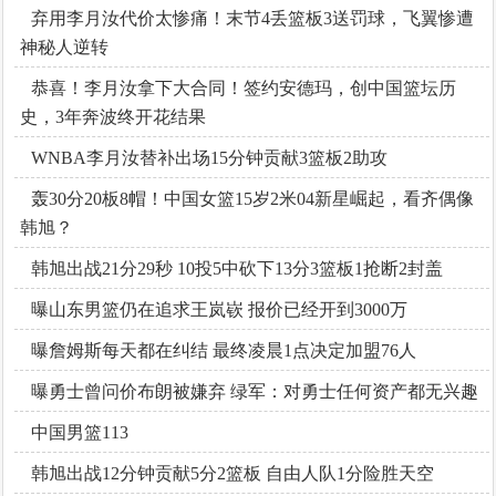
弃用李月汝代价太惨痛！末节4丢篮板3送罚球，飞翼惨遭
神秘人逆转
恭喜！李月汝拿下大合同！签约安德玛，创中国篮坛历
史，3年奔波终开花结果
WNBA李月汝替补出场15分钟贡献3篮板2助攻
轰30分20板8帽！中国女篮15岁2米04新星崛起，看齐偶像
韩旭？
韩旭出战21分29秒 10投5中砍下13分3篮板1抢断2封盖
曝山东男篮仍在追求王岚嵚 报价已经开到3000万
曝詹姆斯每天都在纠结 最终凌晨1点决定加盟76人
曝勇士曾问价布朗被嫌弃 绿军：对勇士任何资产都无兴趣
中国男篮113
韩旭出战12分钟贡献5分2篮板 自由人队1分险胜天空