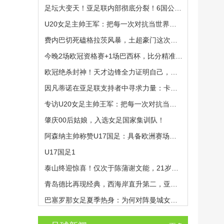
足坛大变天！亚足联内部彻底分裂！6国公然倒戈，力挺因凡蒂诺连任
U20女足主帅王军：把每一次对抗当世界杯预演
费内巴切死磕格拉茨风暴，土超豪门这次真碰上硬茬了
今晚2场欧冠资格赛+1场巴西杯，比分精准预测，有1场要爆冷
欧冠绝杀封神！天才边锋全力证明自己，巴萨依旧狠心送他离队！
因凡蒂诺在亚足联支持者中寻求力量：卡塔尔与阿联酋的立场引发关注
专访U20女足主帅王军：把每一次对抗当世界杯预演
肇庆00后姑娘，入选女足国家集训队！
阿森纳主帅称赞U17国足：具备欧洲赛场实力，两位球员特别突出
U17国足1
泰山终迎惊喜！仅次于陈蒲谢文能，21岁青妖崛起，未来国足新锋线！
青岛德比再现经典，西海岸直升第二，亚冠梦想近在咫尺
巴塞罗那女足夏季热身：为何对阵曼城女足成今夏最受关注的检验？