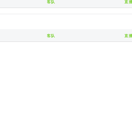
客队
直
客队
直