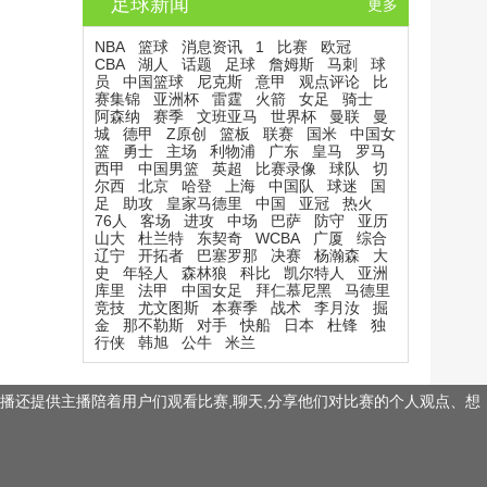
足球新闻
更多
NBA
篮球
消息资讯
1
比赛
欧冠
CBA
湖人
话题
足球
詹姆斯
马刺
球
员
中国篮球
尼克斯
意甲
观点评论
比
赛集锦
亚洲杯
雷霆
火箭
女足
骑士
阿森纳
赛季
文班亚马
世界杯
曼联
曼
城
德甲
Z原创
篮板
联赛
国米
中国女
篮
勇士
主场
利物浦
广东
皇马
罗马
西甲
中国男篮
英超
比赛录像
球队
切
尔西
北京
哈登
上海
中国队
球迷
国
足
助攻
皇家马德里
中国
亚冠
热火
76人
客场
进攻
中场
巴萨
防守
亚历
山大
杜兰特
东契奇
WCBA
广厦
综合
辽宁
开拓者
巴塞罗那
决赛
杨瀚森
大
史
年轻人
森林狼
科比
凯尔特人
亚洲
库里
法甲
中国女足
拜仁慕尼黑
马德里
竞技
尤文图斯
本赛季
战术
李月汝
掘
金
那不勒斯
对手
快船
日本
杜锋
独
行侠
韩旭
公牛
米兰
育直播还提供主播陪着用户们观看比赛,聊天,分享他们对比赛的个人观点、想