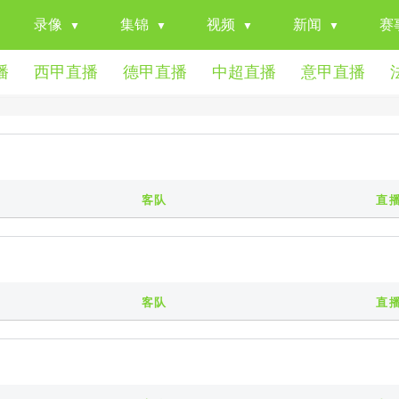
录像
集锦
视频
新闻
赛
播
西甲直播
德甲直播
中超直播
意甲直播
客队
直
客队
直