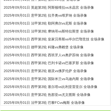
2025年09月01日 英超第3轮 阿斯顿维拉vs水晶宫 全场录像
2025年09月01日 意甲第2轮 拉齐奥vs维罗纳 全场录像
2025年09月01日 法甲第3轮 勒阿弗尔vs尼斯 全场录像
2025年09月01日 法甲第3轮 摩纳哥vs斯特拉斯堡 全场录像
2025年09月01日 西甲第3轮 皇家贝蒂斯vs毕尔巴鄂竞技 全场录像
2025年09月01日 德甲第2轮 科隆vs弗赖堡 全场录像
2025年09月01日 西甲第3轮 西班牙人vs奥萨苏纳 全场录像
2025年09月01日 西甲第3轮 巴列卡诺vs巴塞罗那 全场录像
2025年09月01日 意甲第2轮 都灵vs佛罗伦萨 全场录像
2025年09月01日 意甲第2轮 国际米兰vs乌迪内斯 全场录像
2025年09月01日 西甲第3轮 塞尔塔vs比利亚雷亚尔 全场录像
2025年09月01日 意甲第2轮 热那亚vs尤文图斯 全场录像
2025年09月01日 法甲第3轮 巴黎FCvs梅斯 全场录像