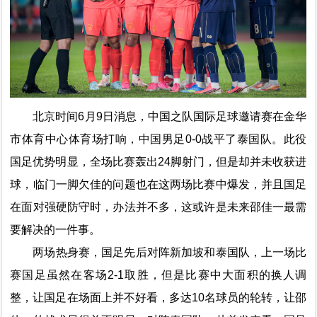
北京时间6月9日消息，中国之队国际足球邀请赛在金华
市体育中心体育场打响，中国男足0-0战平了泰国队。此役
国足优势明显，全场比赛轰出24脚射门，但是却并未收获进
球，临门一脚欠佳的问题也在这两场比赛中爆发，并且国足
在面对强硬防守时，办法并不多，这或许是未来邵佳一最需
要解决的一件事。
两场热身赛，国足先后对阵新加坡和泰国队，上一场比
赛国足虽然在客场2-1取胜，但是比赛中大面积的换人调
整，让国足在场面上并不好看，多达10名球员的轮转，让邵