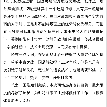
1次，从数据上看，国足终结能力是最大短板。包括上一场
对阵新加坡，2粒进球其中一个还是点球，只有第一粒进球
是还算不错的运动战得分。在面对新加坡和泰国两个实力较
弱的对手时，国足并不能将场面上的优势转化为得分。而且
在面对泰国队稍微强硬的防守时，张玉宁等人在贴身逼抢
下，受到的影响非常大，这就导致他们在最后一传或者最后
一射的过程中，技术出现变形，从而没有命中目标。
还有一点，国足在这两场比赛中获得了大量定位球的机
会，单单中泰之战，国足就获得了11次角球，但是也只有一
次创造了进球良机，定位球的进攻战术，也是需要邵佳一在
下半年的集训、热身比赛中，仔细打磨的。
总之，国足顺利完成了本次两场热身赛的目的，最大限
度的考察了球员，为即将到来了亚洲杯做好了工作。（搜狐
体育原创：DD）