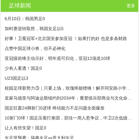
足球新闻
更多
6月10日：韩国男足0
加时赛逆转取胜，韩国女足以5
好事！卫冕冠军+北京国安参加亚冠 ！如果打的好 也是多条财路
点赞中国足球小将，但不必神化
亚冠级前锋主动示好，明年底可归化，亚冠12场造10球
少有人看透！国足0
U23国足以3
校园足球新势力③｜只要上场，玫瑰终能铿锵！解开同安路小学女足“五年四冠”的密码
皇家马德里与阿迪达斯续约到2034年：重塑俱乐部商业与文化命运的八年合同
国足狂轰24脚射门0进球 终结能力不足问题全面爆发
10射门0球！国足压着打泰国，邵佳一用人惹争议，中卫2次低级失误
让人有些失望！国足0
女足世预赛：瑞典女足vs意大利女足