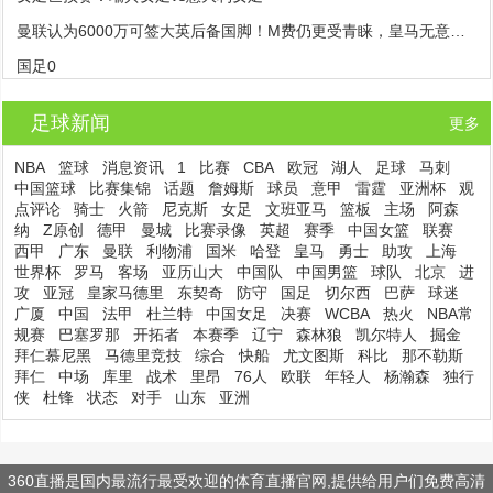
曼联认为6000万可签大英后备国脚！M费仍更受青睐，皇马无意竞价
国足0
足球新闻
更多
NBA
篮球
消息资讯
1
比赛
CBA
欧冠
湖人
足球
马刺
中国篮球
比赛集锦
话题
詹姆斯
球员
意甲
雷霆
亚洲杯
观
点评论
骑士
火箭
尼克斯
女足
文班亚马
篮板
主场
阿森
纳
Z原创
德甲
曼城
比赛录像
英超
赛季
中国女篮
联赛
西甲
广东
曼联
利物浦
国米
哈登
皇马
勇士
助攻
上海
世界杯
罗马
客场
亚历山大
中国队
中国男篮
球队
北京
进
攻
亚冠
皇家马德里
东契奇
防守
国足
切尔西
巴萨
球迷
广厦
中国
法甲
杜兰特
中国女足
决赛
WCBA
热火
NBA常
规赛
巴塞罗那
开拓者
本赛季
辽宁
森林狼
凯尔特人
掘金
拜仁慕尼黑
马德里竞技
综合
快船
尤文图斯
科比
那不勒斯
拜仁
中场
库里
战术
里昂
76人
欧联
年轻人
杨瀚森
独行
侠
杜锋
状态
对手
山东
亚洲
360直播是国内最流行最受欢迎的体育直播官网,提供给用户们免费高清