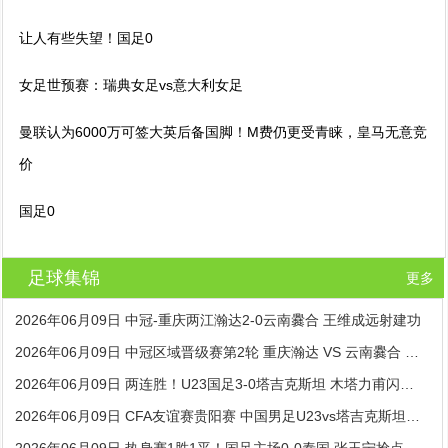
让人有些失望！国足0
女足世预赛：瑞典女足vs意大利女足
曼联认为6000万可签大英后备国脚！M费仍更受青睐，皇马无意竞
价
国足0
足球集锦
更多
2026年06月09日 中冠-重庆两江瀚达2-0云南爨合 王维成远射建功
2026年06月09日 中冠区域晋级赛第2轮 重庆瀚达 VS 云南爨合 全场录像
2026年06月09日 两连胜！U23国足3-0塔吉克斯坦 木塔力甫闪击+造点向余望点射
2026年06月09日 CFA友谊赛贵阳赛 中国男足U23vs塔吉克斯坦U23 全场录像