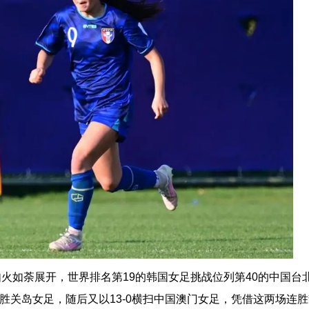
赛如火如荼展开，世界排名第19的韩国女足挑战位列第40的中国台
大胜关岛女足，随后又以13-0横扫中国澳门女足，凭借这两场连