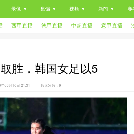
录像
集锦
视频
新闻
赛
播
西甲直播
德甲直播
中超直播
意甲直播
取胜，韩国女足以5
06月10日 21:31
阅读次数：
9