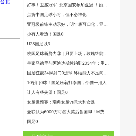
台北
好事！卫冕冠军+北京国安参加亚冠 ！如果打的好 也是多条财路
点赞中国足球小将，但不必神化
亚冠级前锋主动示好，明年底可归化，亚冠12场造10球
少有人看透！国足0
U23国足以3
校园足球新势力③｜只要上场，玫瑰终能铿锵！解开同安路小学女足“五年四冠”的密码
皇家马德里与阿迪达斯续约到2034年：重塑俱乐部商业与文化命运的八年合同
国足狂轰24脚射门0进球 终结能力不足问题全面爆发
10射门0球！国足压着打泰国，邵佳一用人惹争议，中卫2次低级失误
让人有些失望！国足0
女足世预赛：瑞典女足vs意大利女足
曼联认为6000万可签大英后备国脚！M费仍更受青睐，皇马无意竞价
国足0