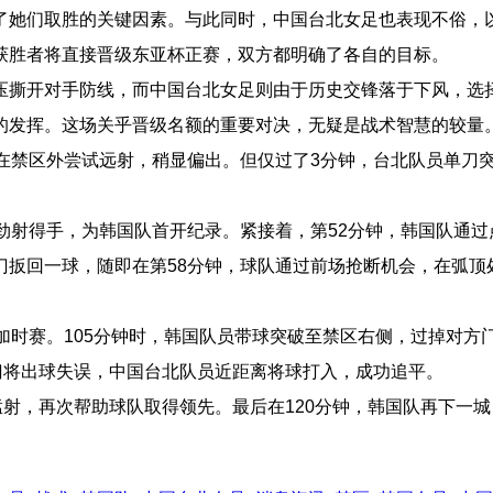
她们取胜的关键因素。与此同时，中国台北女足也表现不俗，以
役获胜者将直接晋级东亚杯正赛，双方都明确了各自的目标。
压撕开对手防线，而中国台北女足则由于历史交锋落于下风，选
的发挥。这场关乎晋级名额的重要对决，无疑是战术智慧的较量
在禁区外尝试远射，稍显偏出。但仅过了3分钟，台北队员单刀
劲射得手，为韩国队首开纪录。紧接着，第52分钟，韩国队通过
门扳回一球，随即在第58分钟，球队通过前场抢断机会，在弧顶
加时赛。105分钟时，韩国队员带球突破至禁区右侧，过掉对方
门将出球失误，中国台北队员近距离将球打入，成功追平。
猛射，再次帮助球队取得领先。最后在120分钟，韩国队再下一