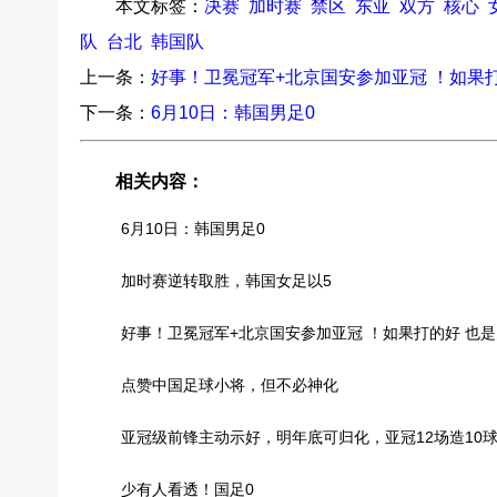
本文标签：
决赛
加时赛
禁区
东亚
双方
核心
队
台北
韩国队
上一条：
好事！卫冕冠军+北京国安参加亚冠 ！如果
下一条：
6月10日：韩国男足0
相关内容：
6月10日：韩国男足0
加时赛逆转取胜，韩国女足以5
好事！卫冕冠军+北京国安参加亚冠 ！如果打的好 也
点赞中国足球小将，但不必神化
亚冠级前锋主动示好，明年底可归化，亚冠12场造10
少有人看透！国足0