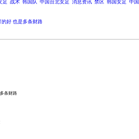
女足
战术
韩国队
中国台北女足
消息资讯
禁区
韩国女足
中国
打的好 也是多条财路
是多条财路
球