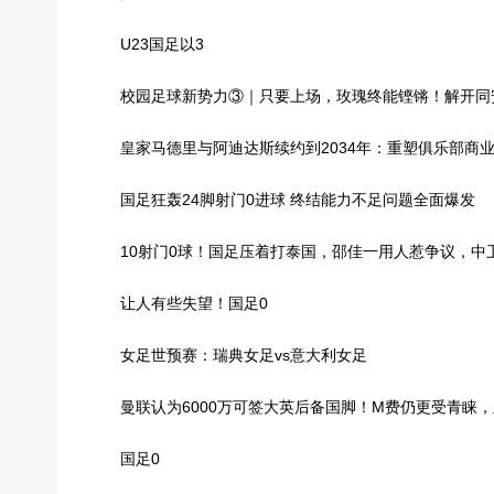
U23国足以3
校园足球新势力③｜只要上场，玫瑰终能铿锵！解开同安
皇家马德里与阿迪达斯续约到2034年：重塑俱乐部商
国足狂轰24脚射门0进球 终结能力不足问题全面爆发
10射门0球！国足压着打泰国，邵佳一用人惹争议，中
让人有些失望！国足0
女足世预赛：瑞典女足vs意大利女足
曼联认为6000万可签大英后备国脚！M费仍更受青睐
国足0