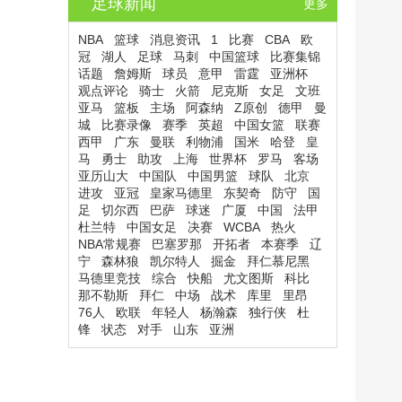
足球新闻
更多
NBA
篮球
消息资讯
1
比赛
CBA
欧
冠
湖人
足球
马刺
中国篮球
比赛集锦
话题
詹姆斯
球员
意甲
雷霆
亚洲杯
观点评论
骑士
火箭
尼克斯
女足
文班
亚马
篮板
主场
阿森纳
Z原创
德甲
曼
城
比赛录像
赛季
英超
中国女篮
联赛
西甲
广东
曼联
利物浦
国米
哈登
皇
马
勇士
助攻
上海
世界杯
罗马
客场
亚历山大
中国队
中国男篮
球队
北京
进攻
亚冠
皇家马德里
东契奇
防守
国
足
切尔西
巴萨
球迷
广厦
中国
法甲
杜兰特
中国女足
决赛
WCBA
热火
NBA常规赛
巴塞罗那
开拓者
本赛季
辽
宁
森林狼
凯尔特人
掘金
拜仁慕尼黑
马德里竞技
综合
快船
尤文图斯
科比
那不勒斯
拜仁
中场
战术
库里
里昂
76人
欧联
年轻人
杨瀚森
独行侠
杜
锋
状态
对手
山东
亚洲