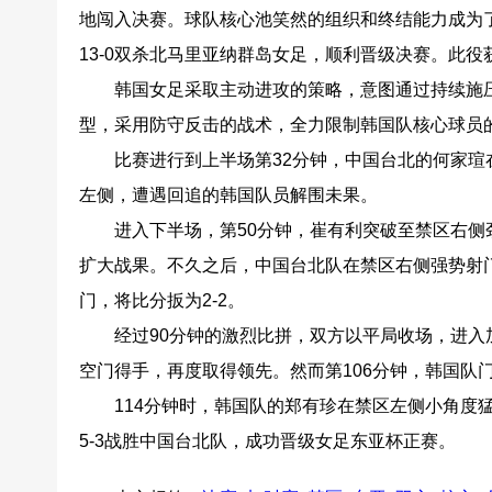
地闯入决赛。球队核心池笑然的组织和终结能力成为了
13-0双杀北马里亚纳群岛女足，顺利晋级决赛。此
韩国女足采取主动进攻的策略，意图通过持续施
型，采用防守反击的战术，全力限制韩国队核心球员
比赛进行到上半场第32分钟，中国台北的何家瑄
左侧，遭遇回追的韩国队员解围未果。
进入下半场，第50分钟，崔有利突破至禁区右侧
扩大战果。不久之后，中国台北队在禁区右侧强势射
门，将比分扳为2-2。
经过90分钟的激烈比拼，双方以平局收场，进入
空门得手，再度取得领先。然而第106分钟，韩国队
114分钟时，韩国队的郑有珍在禁区左侧小角度
5-3战胜中国台北队，成功晋级女足东亚杯正赛。